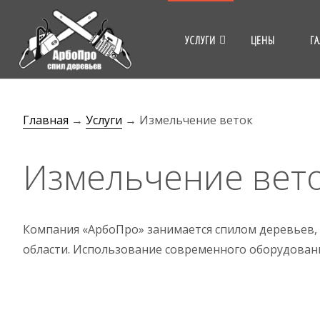
Перейти
к
УСЛУГИ
ЦЕНЫ
ГА
содержанию
Главная
→
Услуги
→
Измельчение веток
Измельчение вет
Компания «АрбоПро» занимается спилом деревьев, 
области. Использование современного оборудовани