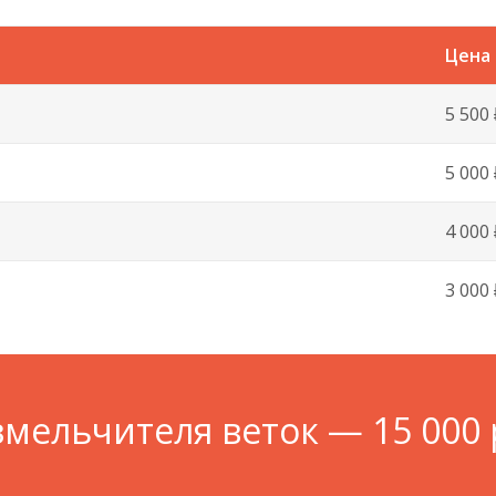
Цена
5 500 
5 000 
4 000 
3 000 
змельчителя веток — 15 000 