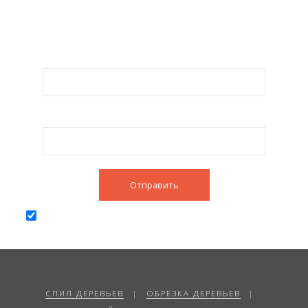
Или оставьте заявку, и мы вам
перезвоним в течение 30 минут
Ваше имя
Телефон
обработкой своих персональных
Соглашаюсь с
данных
СПИЛ ДЕРЕВЬЕВ
|
ОБРЕЗКА ДЕРЕВЬЕВ
|